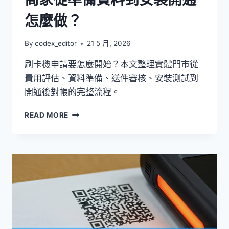
怎麼做？
By
codex_editor
21 5 月, 2026
刷卡機申請要怎麼開始？本文整理實體門市從
費用評估、資料準備、送件審核、安裝測試到
開通後對帳的完整流程。
刷
READ MORE
卡
機
申
請
流
程
完
整
教
學：