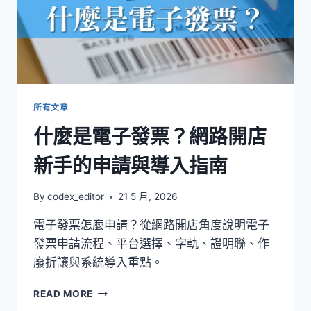
商
家
從
準
備
資
料
到
所有文章
安
什麼是電子發票？網路開店
裝
開
新手的申請與導入指南
通
怎
麼
By
codex_editor
21 5 月, 2026
做？
電子發票怎麼申請？從網路開店角度說明電子
發票申請流程、平台選擇、字軌、證明聯、作
廢折讓與系統導入重點。
什
READ MORE
麼