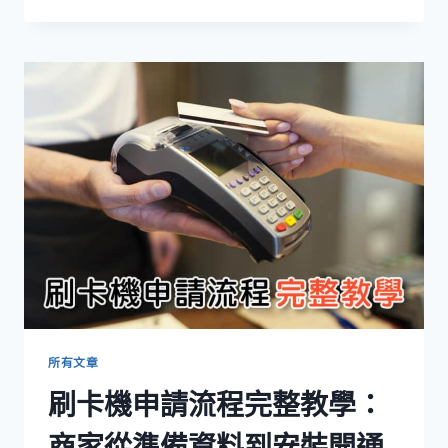
年
5-
6
月
功
能
更
新
所有文章
刷卡機申請流程完整教學：
商家從準備資料到安裝開通