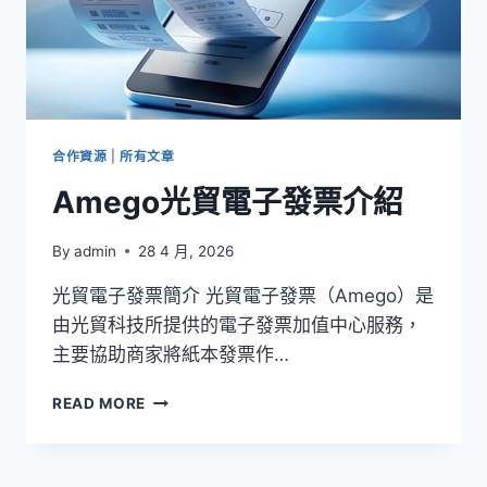
合作資源
|
所有文章
Amego光貿電子發票介紹
By
admin
28 4 月, 2026
光貿電子發票簡介 光貿電子發票（Amego）是
由光貿科技所提供的電子發票加值中心服務，
主要協助商家將紙本發票作…
AMEGO
READ MORE
光
貿
電