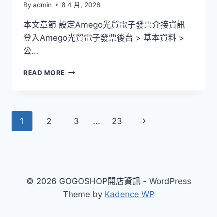
By
admin
8 4 月, 2026
本文章節 設定Amego光貿電子發票介接資訊
登入Amego光貿電子發票後台 > 基本資料 >
公…
AMEGO
READ MORE
光
貿
易
電
Page
Next
1
2
3
...
23
子
發
navigation
Page
票
© 2026 GOGOSHOP開店資訊 - WordPress
Theme by
Kadence WP