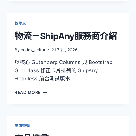
一
金
流
介
教學文
紹：
多
物流－ShipAny服務商介紹
元
收
By
codex_editor
21 7 月, 2026
款
方
以核心 Gutenberg Columns 與 Bootstrap
式
Grid class 修正卡片排列的 ShipAny
與
適
Headless 前台測試版本。
合
店
物
READ MORE
家
流
－
SHIPANY
服
務
商店管理
商
介