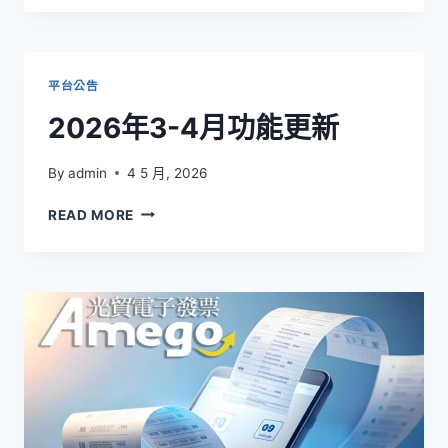
是
電
子
發
平台公告
票？
網
2026年3-4月功能更新
路
開
By
admin
4 5 月, 2026
店
新
2026
READ MORE
手
年
的
3-
申
4
請
月
與
功
導
能
入
更
指
新
南