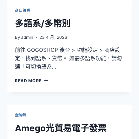
子
發
商店管理
票
介
多語系/多幣別
紹
By
admin
23 4 月, 2026
前往 GOGOSHOP 後台 > 功能設定 > 商店設
定，找到語系、貨幣。 如需多語系功能，請勾
選「可切換語系…
多
READ MORE
語
系/
多
幣
別
金物流
Amego光貿易電子發票