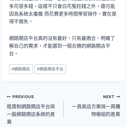
多花很多錢，這樣不只會白花冤枉錢之外，還可能
因為系統太複雜 而花費更多時間學習操作，實在是
得不償失。
網路開店平台真的沒有最好，只有最適合。明確了
解自己的需求，才能選到一個合適的網路開店平
台。
Post
#
網路開店
#
網路開店平台
Tags:
文
PREVIOUS
NEXT
租賃制網路開店平台與
一頁商店方案與一頁購
章
一般網路開店系統的差
物模組的差異
導
異