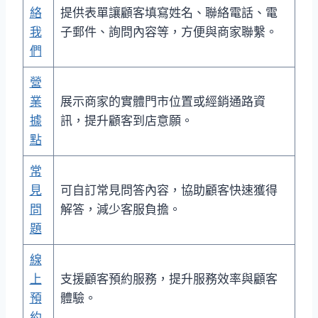
絡
提供表單讓顧客填寫姓名、聯絡電話、電
我
子郵件、詢問內容等，方便與商家聯繫。
們
營
業
展示商家的實體門市位置或經銷通路資
據
訊，提升顧客到店意願。
點
常
見
可自訂常見問答內容，協助顧客快速獲得
問
解答，減少客服負擔。
題
線
上
支援顧客預約服務，提升服務效率與顧客
預
體驗。
約