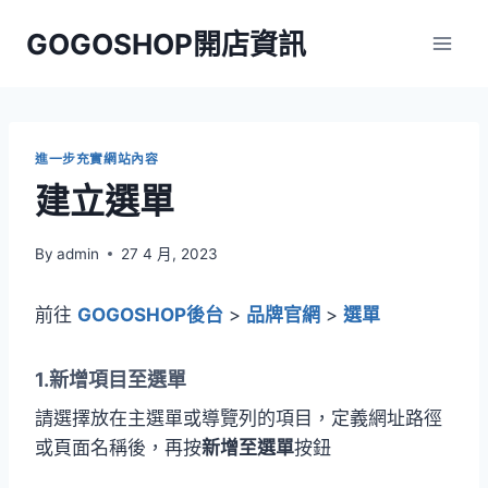
Skip
GOGOSHOP開店資訊
to
content
進一步充實網站內容
建立選單
By
admin
27 4 月, 2023
前往
GOGOSHOP後台
>
品牌官網
>
選單
1.新增項目至選單
請選擇放在主選單或導覽列的項目，定義網址路徑
或頁面名稱後，再按
新增至選單
按鈕