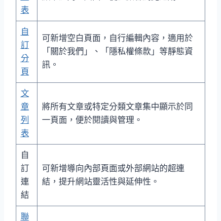
表
自
可新增空白頁面，自行編輯內容，適用於
訂
「關於我們」、「隱私權條款」等靜態資
分
訊。
頁
文
章
將所有文章或特定分類文章集中顯示於同
列
一頁面，便於閱讀與管理。
表
自
訂
可新增導向內部頁面或外部網站的超連
連
結，提升網站靈活性與延伸性。
結
聯