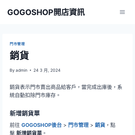
Skip
GOGOSHOP開店資訊
to
content
門市管理
銷貨
By
admin
24 3 月, 2024
銷貨表示門市賣出商品給客戶，當完成出庫後，系
統自動扣除門市庫存。
新增銷貨單
前往
GOGOSHOP後台
>
門市管理
>
銷貨
，點
擊
新增銷貨單
。