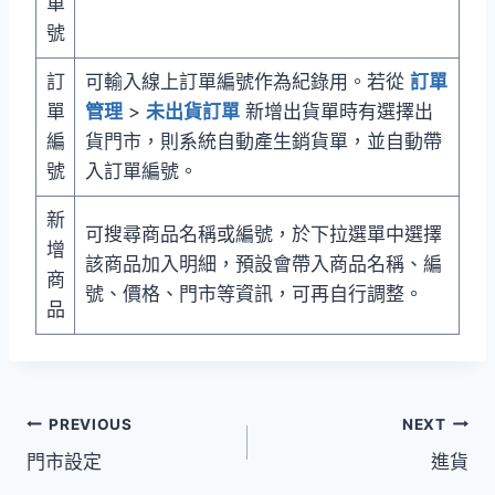
單
號
訂
可輸入線上訂單編號作為紀錄用。若從
訂單
單
管理
>
未出貨訂單
新增出貨單時有選擇出
編
貨門市，則系統自動產生銷貨單，並自動帶
號
入訂單編號。
新
可搜尋商品名稱或編號，於下拉選單中選擇
增
該商品加入明細，預設會帶入商品名稱、編
商
號、價格、門市等資訊，可再自行調整。
品
文
PREVIOUS
NEXT
門市設定
進貨
章