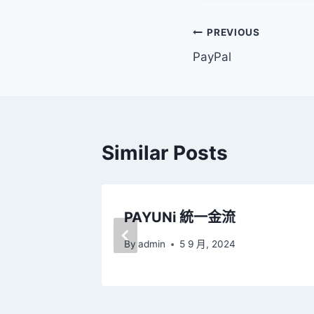
文
PREVIOUS
PayPal
章
導
覽
Similar Posts
PAYUNi 統一金流
By
admin
5 9 月, 2024