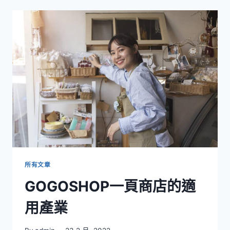
一
頁
式
網
站？
所有文章
GOGOSHOP一頁商店的適
用產業