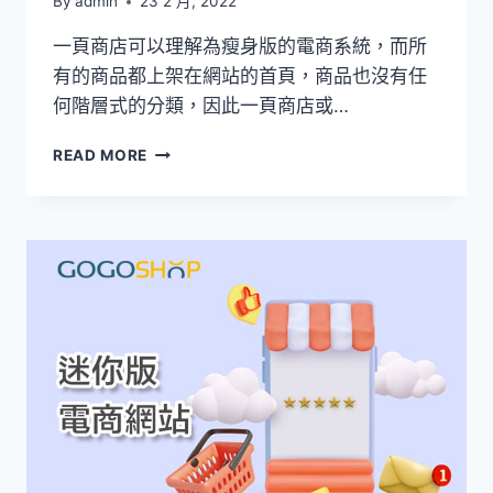
By
admin
23 2 月, 2022
一頁商店可以理解為瘦身版的電商系統，而所
有的商品都上架在網站的首頁，商品也沒有任
何階層式的分類，因此一頁商店或…
GOGOSHOP
READ MORE
一
頁
商
店
的
適
用
產
業