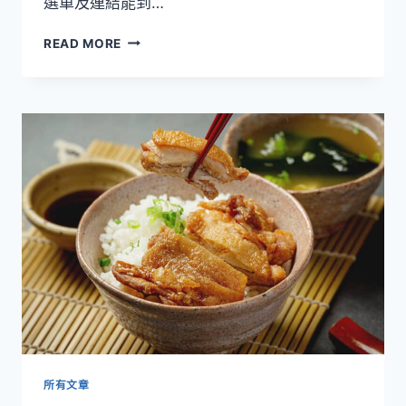
選單及連結能到…
一
READ MORE
頁
式
網
站
簡
介
所有文章