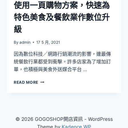
使用一頁購物方案，快速為
特色美食及餐飲業作數位升
級
By
admin
17 5 月, 2021
因為數位科技／網路行銷潮流的影響，連最傳
統餐飲行業都受到衝擊。許多店家為了增加訂
單，也積極與美食外送媒合平台 …
使
READ MORE
用
一
頁
購
物
方
© 2026 GOGOSHOP開店資訊 - WordPress
案，
Theme by
Kadence WP