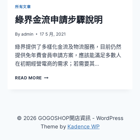
所有文章
綠界金流申請步驟說明
By
admin
17 5 月, 2021
綠界提供了多樣化金流及物流服務，目前仍然
提供免年費會員申請方案，應該能滿足多數人
在初期經營電商的需求；若需要其…
綠
READ MORE
界
金
流
申
請
步
© 2026 GOGOSHOP開店資訊 - WordPress
驟
Theme by
Kadence WP
說
明