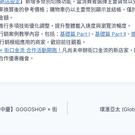
 商店設定
】新增多幣別切換功能。當消費者選擇主要貨幣以
率換算後的參考價格；購物車仍以主要幣別顯示並結帳，僅
金額。
進行多項技術優化調整，提升整體載入速度與瀏覽流暢度。
行銷案例教學內容，包括：
基礎篇 Part I
、
基礎篇 Part II
、
P 行銷模組應用的商家，歡迎前往觀看。
P × 街口金流 合作活動開跑！
凡尚未申辦街口金流的新店家，
合作優惠機會。
中慶】GOGOSHOP × 街
環滙亞太 (Glob