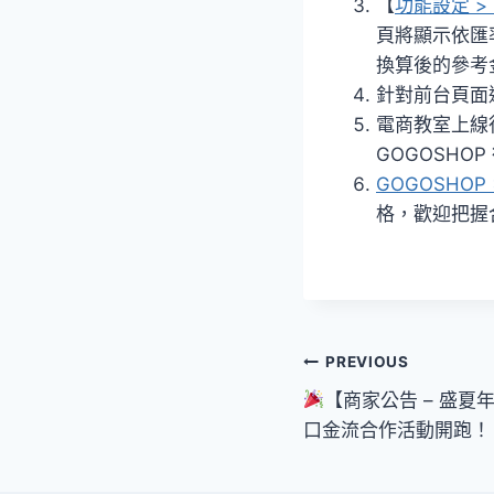
【
功能設定 >
頁將顯示依匯
換算後的參考
針對前台頁面
電商教室上線
GOGOSHO
GOGOSHO
格，歡迎把握
文
PREVIOUS
【商家公告 – 盛夏年
章
口金流合作活動開跑！
導