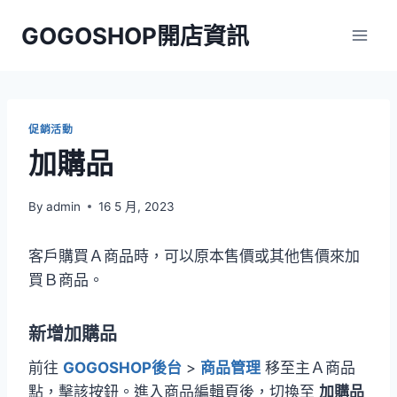
Skip
GOGOSHOP開店資訊
to
content
促銷活動
加購品
By
admin
16 5 月, 2023
客戶購買Ａ商品時，可以原本售價或其他售價來加
買Ｂ商品。
新增加購品
前往
GOGOSHOP後台
>
商品管理
移至主Ａ商品
點，擊該按鈕。進入商品編輯頁後，切換至
加購品