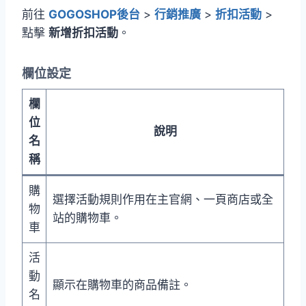
前往
GOGOSHOP後台
>
行銷推廣
>
折扣活動
>
點擊
新增折扣活動
。
欄位設定
欄
位
說明
名
稱
購
選擇活動規則作用在主官網、一頁商店或全
物
站的購物車。
車
活
動
顯示在購物車的商品備註。
名