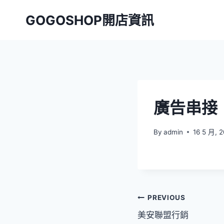
Skip
GOGOSHOP開店資訊
to
content
廣告串接
By
admin
16 5 月, 
文
PREVIOUS
美安聯盟行銷
章