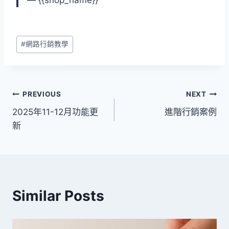
— {{shop_name}}
Post
#
網路行銷教學
Tags:
文
PREVIOUS
NEXT
2025年11-12月功能更
進階行銷案例
章
新
導
覽
Similar Posts