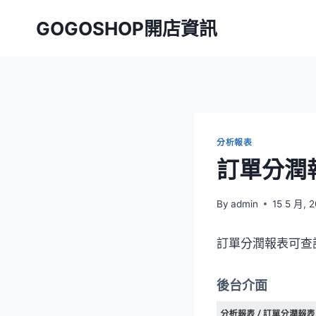
Skip
GOGOSHOP開店資訊
to
content
分析報表
訂單分潤
By
admin
15 5 月, 
訂單分潤報表可查
後台介面