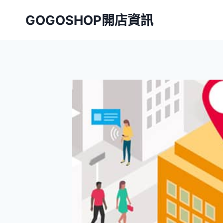
Skip
GOGOSHOP開店資訊
to
content