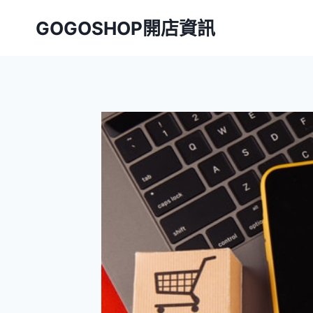
Skip
GOGOSHOP開店資訊
to
content