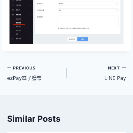
文
PREVIOUS
NEXT
ezPay電子發票
LINE Pay
章
導
覽
Similar Posts