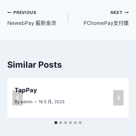
文
PREVIOUS
NEXT
NewebPay 藍新金流
PChomePay支付連
章
導
覽
Similar Posts
TapPay
By
admin
16 5 月, 2023