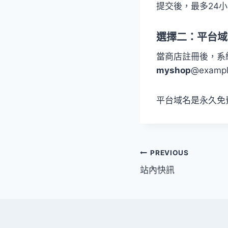
提交後，最多24
選擇二：平台域
當商店註冊後，系統
myshop
@exam
平台域名是永久免
文
PREVIOUS
站內快訊
章
導
覽