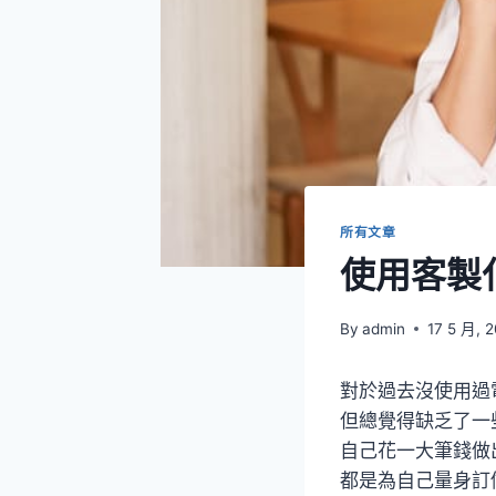
所有文章
使用客製
By
admin
17 5 月, 
對於過去沒使用過
但總覺得缺乏了一
自己花一大筆錢做
都是為自己量身訂