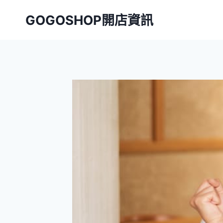
Skip
GOGOSHOP開店資訊
to
content